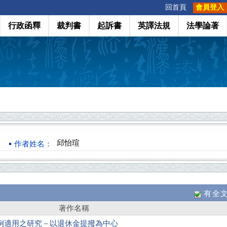
:::
回首頁
會員登入
行政函釋
裁判書
起訴書
英譯法規
法學論著
邱怡瑄
作者姓名：
有全
著作名稱
例適用之研究－以退休金提撥為中心