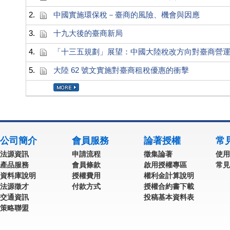
2.
中國實施環保稅－臺商的風險、機會與因應
3.
十九大後的臺商新局
4.
「十三五規劃」展望：中國大陸稅改方向對臺商營
5.
大陸 62 號文實施對臺商租稅優惠的衝擊
公司簡介
會員服務
論著授權
常
法源資訊
申請流程
徵集論著
使用
產品服務
會員條款
啟用授權專區
常見
資料庫說明
授權費用
權利金計算說明
法源徵才
付款方式
授權合約書下載
交通資訊
投稿基本資料表
策略聯盟