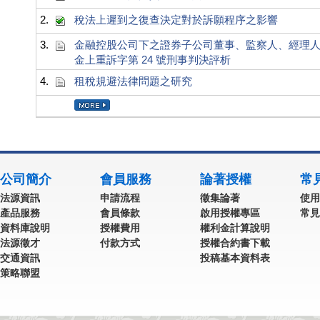
2.
稅法上遲到之復查決定對於訴願程序之影響
3.
金融控股公司下之證券子公司董事、監察人、經理人涉
金上重訴字第 24 號刑事判決評析
4.
租稅規避法律問題之研究
公司簡介
會員服務
論著授權
常
法源資訊
申請流程
徵集論著
使用
產品服務
會員條款
啟用授權專區
常見
資料庫說明
授權費用
權利金計算說明
法源徵才
付款方式
授權合約書下載
交通資訊
投稿基本資料表
策略聯盟