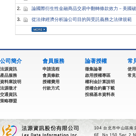
2.
論國際衍生性金融商品交易中翻轉條款效力－美國
3.
從法律經濟分析論公司目的與受託義務之法律規範
公司簡介
會員服務
論著授權
常
法源資訊
申請流程
徵集論著
使用
產品服務
會員條款
啟用授權專區
常見
資料庫說明
授權費用
權利金計算說明
法源徵才
付款方式
授權合約書下載
交通資訊
投稿基本資料表
策略聯盟
104 台北市中山區南京
6F.,No.150,Sec.2,N