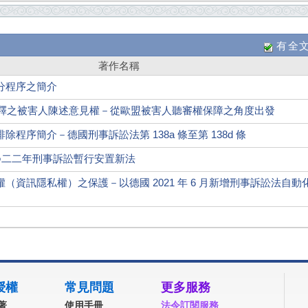
有全
著作名稱
分程序之簡介
號解釋之被害人陳述意見權－從歐盟被害人聽審權保障之角度出發
程序簡介－德國刑事訴訟法第 138a 條至第 138d 條
○二二年刑事訴訟暫行安置新法
（資訊隱私權）之保護－以德國 2021 年 6 月新增刑事訴訟法自動
授權
常見問題
更多服務
著
使用手冊
法令訂閱服務