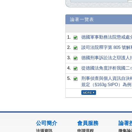
論著一覽表
1.
德國軍事勤務法院懲戒處
2.
談司法院釋字第 805 
3.
德國刑事訴訟法之辯護人排除
4.
從德國法角度評析我國二
5.
刑事偵查與個人資訊自決權
規定（§163g StPO）為例
:::
公司簡介
會員服務
論著
法源資訊
申請流程
徵集論