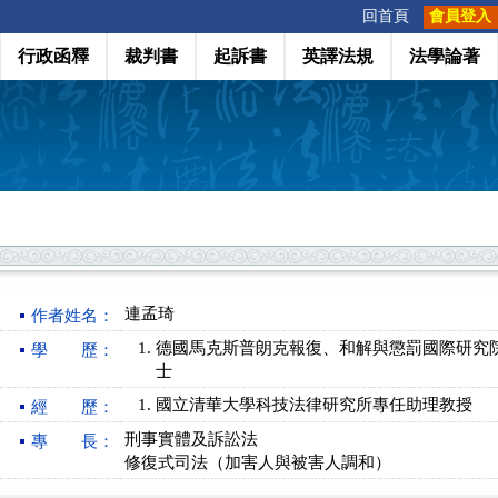
:::
回首頁
會員登入
行政函釋
裁判書
起訴書
英譯法規
法學論著
連孟琦
作者姓名：
德國馬克斯普朗克報復、和解與懲罰國際研究
學 歷：
士
國立清華大學科技法律研究所專任助理教授
經 歷：
刑事實體及訴訟法
專 長：
修復式司法（加害人與被害人調和）