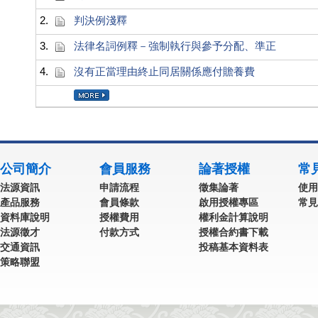
2.
判決例淺釋
3.
法律名詞例釋－強制執行與參予分配、準正
4.
沒有正當理由終止同居關係應付贍養費
公司簡介
會員服務
論著授權
常
法源資訊
申請流程
徵集論著
使用
產品服務
會員條款
啟用授權專區
常見
資料庫說明
授權費用
權利金計算說明
法源徵才
付款方式
授權合約書下載
交通資訊
投稿基本資料表
策略聯盟