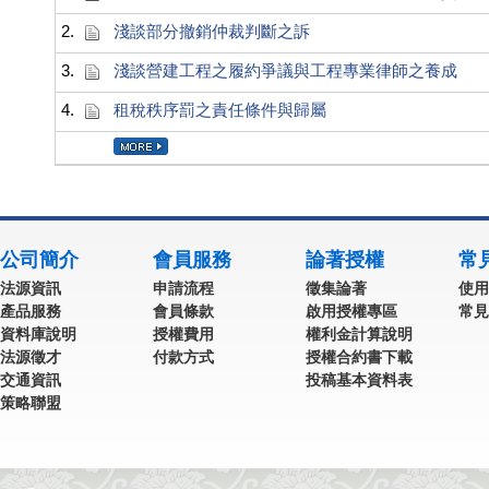
2.
淺談部分撤銷仲裁判斷之訴
3.
淺談營建工程之履約爭議與工程專業律師之養成
4.
租稅秩序罰之責任條件與歸屬
公司簡介
會員服務
論著授權
常
法源資訊
申請流程
徵集論著
使用
產品服務
會員條款
啟用授權專區
常見
資料庫說明
授權費用
權利金計算說明
法源徵才
付款方式
授權合約書下載
交通資訊
投稿基本資料表
策略聯盟