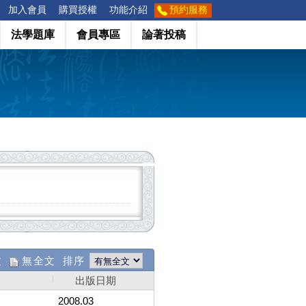
加入會員
購買授權
功能介紹
預約服務
法學題庫
會員專區
論著投稿
文
無全文 排序
出版日期
2008.03