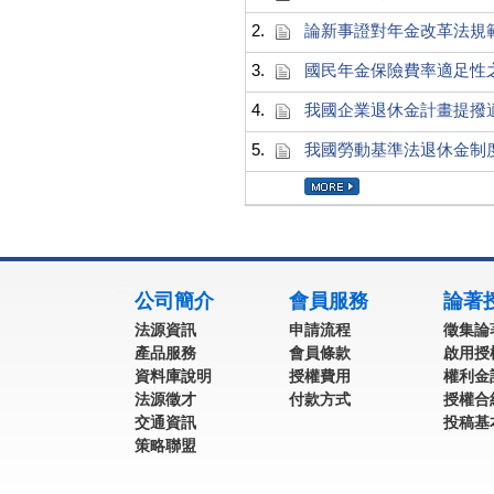
2.
論新事證對年金改革法規
3.
國民年金保險費率適足性
4.
我國企業退休金計畫提撥
5.
我國勞動基準法退休金制
:::
公司簡介
會員服務
論著
法源資訊
申請流程
徵集論
產品服務
會員條款
啟用授
資料庫說明
授權費用
權利金
法源徵才
付款方式
授權合
交通資訊
投稿基
策略聯盟