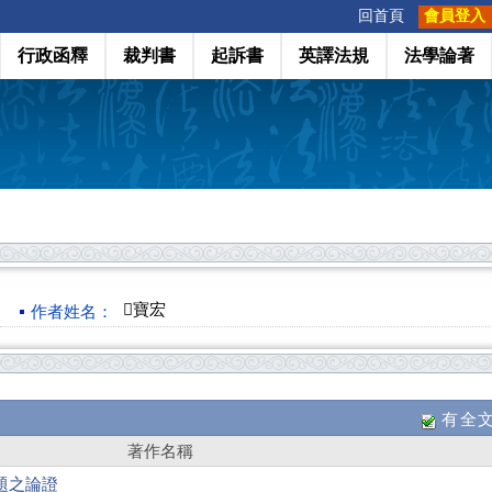
:::
回首頁
會員登入
行政函釋
裁判書
起訴書
英譯法規
法學論著
寶宏
作者姓名：
有全
著作名稱
題之論證