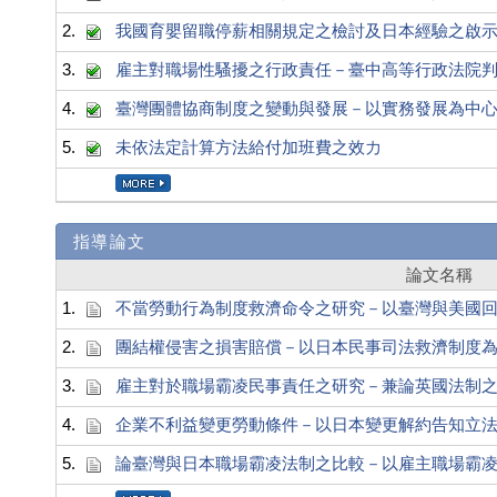
2.
我國育嬰留職停薪相關規定之檢討及日本經驗之啟
3.
雇主對職場性騷擾之行政責任－臺中高等行政法院判決 1
4.
臺灣團體協商制度之變動與發展－以實務發展為中
5.
未依法定計算方法給付加班費之效力
指導論文
論文名稱
1.
不當勞動行為制度救濟命令之研究－以臺灣與美國
2.
團結權侵害之損害賠償－以日本民事司法救濟制度
3.
雇主對於職場霸凌民事責任之研究－兼論英國法制
4.
企業不利益變更勞動條件－以日本變更解約告知立
5.
論臺灣與日本職場霸凌法制之比較－以雇主職場霸