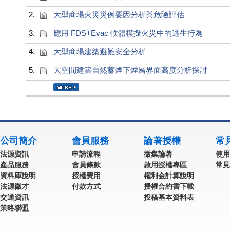
2.
大型商場火災災例要因分析與危險評估
3.
應用 FDS+Evac 軟體模擬火災中的逃生行為
4.
大型商場建築避難安全分析
5.
大空間建築自然蓄煙下煙層界面高度分析探討
公司簡介
會員服務
論著授權
常
法源資訊
申請流程
徵集論著
使用
產品服務
會員條款
啟用授權專區
常見
資料庫說明
授權費用
權利金計算說明
法源徵才
付款方式
授權合約書下載
交通資訊
投稿基本資料表
策略聯盟