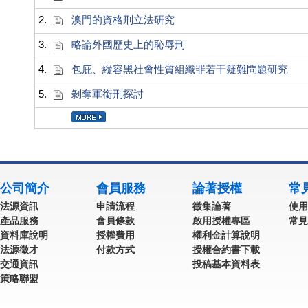
2.
澳門的資格刑立法研究
3.
略論外國歷史上的恥辱刑
4.
包庇、縱容黑社會性質組織罪若干疑難問題研究
5.
剝奪軍銜刑探討
公司簡介
會員服務
論著授權
常
法源資訊
申請流程
徵集論著
使用
產品服務
會員條款
啟用授權專區
常見
資料庫說明
授權費用
權利金計算說明
法源徵才
付款方式
授權合約書下載
交通資訊
投稿基本資料表
策略聯盟