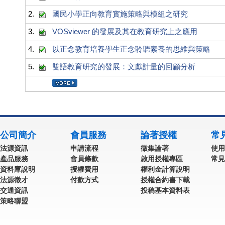
2.
國民小學正向教育實施策略與模組之研究
3.
VOSviewer 的發展及其在教育研究上之應用
4.
以正念教育培養學生正念聆聽素養的思維與策略
5.
雙語教育研究的發展：文獻計量的回顧分析
公司簡介
會員服務
論著授權
常
法源資訊
申請流程
徵集論著
使用
產品服務
會員條款
啟用授權專區
常見
資料庫說明
授權費用
權利金計算說明
法源徵才
付款方式
授權合約書下載
交通資訊
投稿基本資料表
策略聯盟