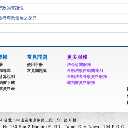
行政的實踐性
進行專業發展之探究
授權
常見問題
更多服務
著
使用手冊
法令訂閱服務
權專區
常見問題集
金融法規自動關連AI
計算說明
金融法遵外規資料服務
約書下載
裁判書資料服務
本資料表
04 台北市中山區南京東路二段 150 號 6 樓
.,No.150,Sec.2,Nanjing E. RD., Taipei City Taiwan 104,R.O.C.