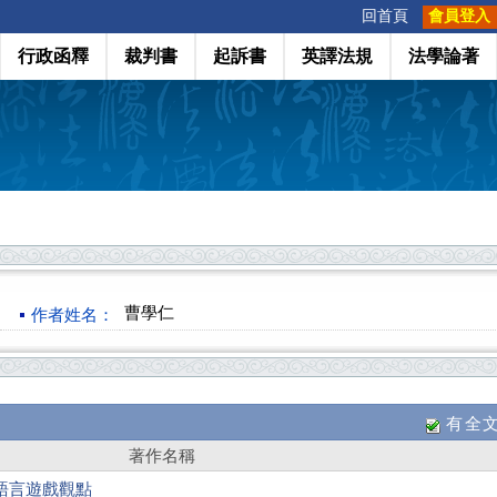
:::
回首頁
會員登入
行政函釋
裁判書
起訴書
英譯法規
法學論著
曹學仁
作者姓名：
有全
著作名稱
語言遊戲觀點