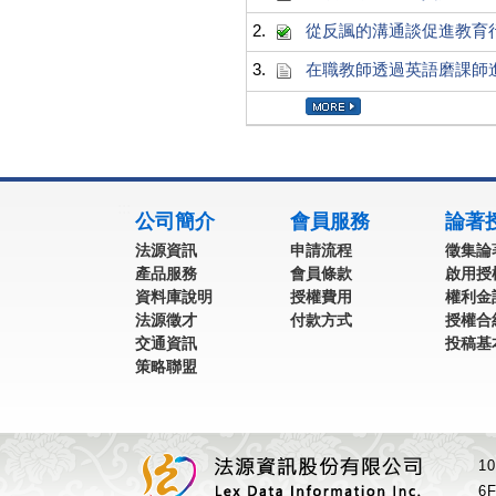
2.
從反諷的溝通談促進教育
3.
在職教師透過英語磨課師
:::
公司簡介
會員服務
論著
法源資訊
申請流程
徵集論
產品服務
會員條款
啟用授
資料庫說明
授權費用
權利金
法源徵才
付款方式
授權合
交通資訊
投稿基
策略聯盟
1
6F