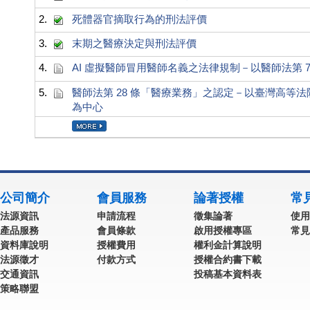
2.
死體器官摘取行為的刑法評價
3.
末期之醫療決定與刑法評價
4.
AI 虛擬醫師冒用醫師名義之法律規制－以醫師法第 7 
5.
醫師法第 28 條「醫療業務」之認定－以臺灣高等法院
為中心
公司簡介
會員服務
論著授權
常
法源資訊
申請流程
徵集論著
使用
產品服務
會員條款
啟用授權專區
常見
資料庫說明
授權費用
權利金計算說明
法源徵才
付款方式
授權合約書下載
交通資訊
投稿基本資料表
策略聯盟