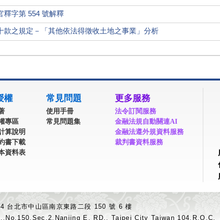
字第 554 號解釋
十款之規定－「其他依法得徵收土地之事業」分析
授權
常見問題
更多服務
著
使用手冊
法令訂閱服務
權專區
常見問題集
金融法規自動關連AI
計算說明
金融法遵外規資料服務
約書下載
裁判書資料服務
本資料表
04 台北市中山區南京東路二段 150 號 6 樓
.,No.150,Sec.2,Nanjing E. RD., Taipei City Taiwan 104,R.O.C.