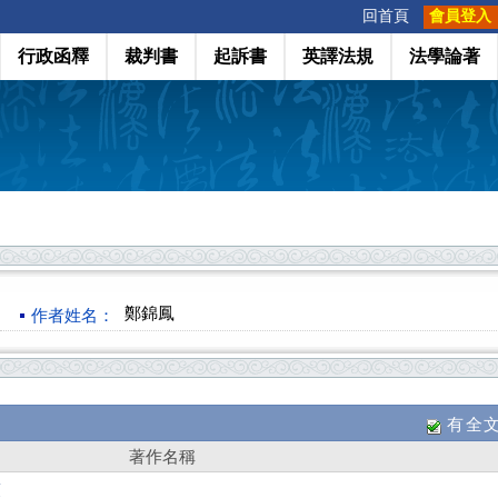
:::
回首頁
會員登入
行政函釋
裁判書
起訴書
英譯法規
法學論著
鄭錦鳳
作者姓名：
有全
著作名稱
策