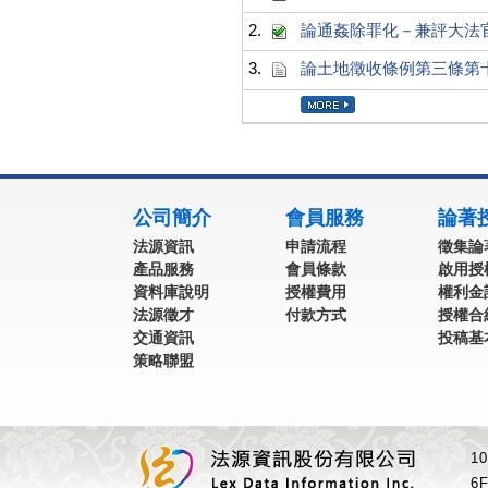
2.
論通姦除罪化－兼評大法官釋
3.
論土地徵收條例第三條第
:::
公司簡介
會員服務
論著
法源資訊
申請流程
徵集論
產品服務
會員條款
啟用授
資料庫說明
授權費用
權利金
法源徵才
付款方式
授權合
交通資訊
投稿基
策略聯盟
1
6F