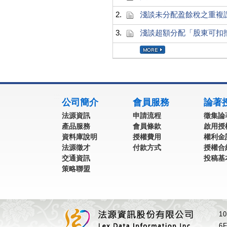
2.
淺談未分配盈餘稅之重複
3.
淺談超額分配「股東可扣
:::
公司簡介
會員服務
論著
法源資訊
申請流程
徵集論
產品服務
會員條款
啟用授
資料庫說明
授權費用
權利金
法源徵才
付款方式
授權合
交通資訊
投稿基
策略聯盟
1
6F