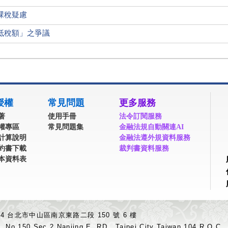
課稅疑慮
抵稅額」之爭議
授權
常見問題
更多服務
著
使用手冊
法令訂閱服務
權專區
常見問題集
金融法規自動關連AI
計算說明
金融法遵外規資料服務
約書下載
裁判書資料服務
本資料表
04 台北市中山區南京東路二段 150 號 6 樓
.,No.150,Sec.2,Nanjing E. RD., Taipei City Taiwan 104,R.O.C.