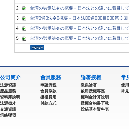
2.
台湾の労働法令の概要－日本法との違いに着目して－第 4
3.
台湾労法令概要－日本法違目－第 3 回（
4.
台湾の労働法令の概要－日本法との違いに着目して－第 
5.
台湾の労働法令の概要－日本法との違いに着目して－第 
公司簡介
會員服務
論著授權
常
法源資訊
申請流程
徵集論著
使用
產品服務
會員條款
啟用授權專區
常見
資料庫說明
授權費用
權利金計算說明
法源徵才
付款方式
授權合約書下載
交通資訊
投稿基本資料表
策略聯盟