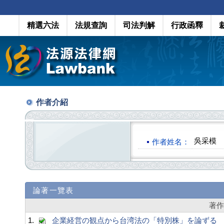
精選六法
法規查詢
司法判解
行政函釋
作者介紹
吳采模
作者姓名：
論著一覽表
著
1.
企業経営の観点から台湾法の「特別株」を論ずる