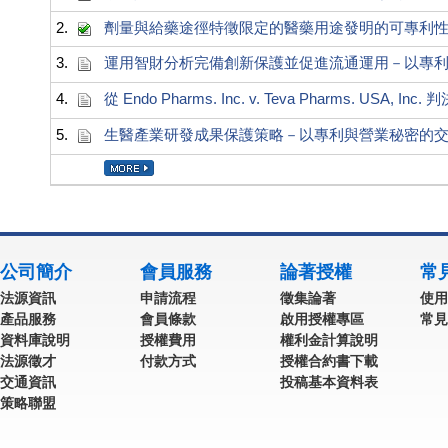
2.
劑量與給藥途徑特徵限定的醫藥用途發明的可專利
3.
運用智財分析完備創新保護並促進流通運用－以專
4.
從 Endo Pharms. Inc. v. Teva Pharms. U
5.
生醫產業研發成果保護策略－以專利與營業秘密的
公司簡介
會員服務
論著授權
常
法源資訊
申請流程
徵集論著
使用
產品服務
會員條款
啟用授權專區
常見
資料庫說明
授權費用
權利金計算說明
法源徵才
付款方式
授權合約書下載
交通資訊
投稿基本資料表
策略聯盟