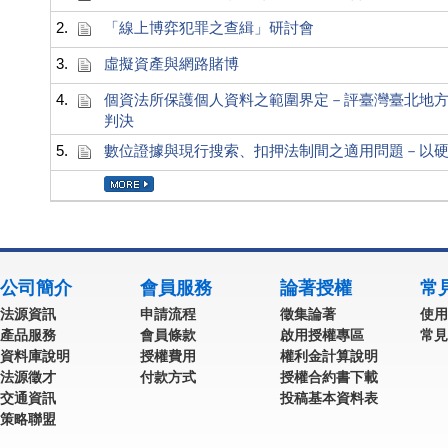
2.
「線上博弈犯罪之查緝」研討會
3.
虛擬資產與網路賭博
4.
個資法所保護個人資料之範圍界定－評臺灣臺北地方
判決
5.
數位證據與現行搜索、扣押法制間之適用問題－以
公司簡介
會員服務
論著授權
常
法源資訊
申請流程
徵集論著
使用
產品服務
會員條款
啟用授權專區
常見
資料庫說明
授權費用
權利金計算說明
法源徵才
付款方式
授權合約書下載
交通資訊
投稿基本資料表
策略聯盟