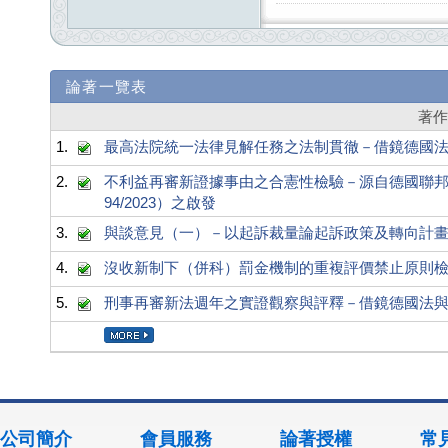
論著一覽表
著
1.
最高法院統一法律見解任務之法制貫徹－借鏡德國法之刑
2.
不利益再審新證據事由之合憲性檢驗－源自德國聯邦憲法法
94/2023）之啟發
3.
與談意見（一）－以起訴裁量論起訴政策及轉向計
4.
沒收新制下（併科）罰金機制的重複評價禁止原則
5.
刑事再審新法週年之實證觀察與評釋－借鏡德國法
公司簡介
會員服務
論著授權
常