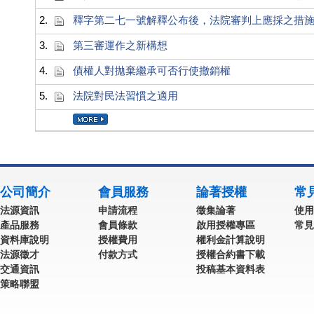
2.
釋字第二七一號解釋公布後，法院審判上應採之措
3.
第三審運作之新構想
4.
債權人對拋棄繼承可否行使撤銷權
5.
法院對民法習慣之適用
公司簡介
會員服務
論著授權
常
法源資訊
申請流程
徵集論著
使用
產品服務
會員條款
啟用授權專區
常見
資料庫說明
授權費用
權利金計算說明
法源徵才
付款方式
授權合約書下載
交通資訊
投稿基本資料表
策略聯盟