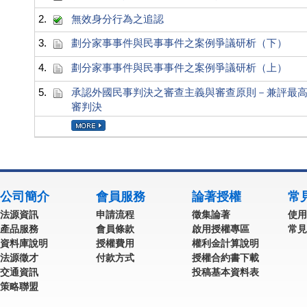
2.
無效身分行為之追認
3.
劃分家事事件與民事事件之案例爭議研析（下）
4.
劃分家事事件與民事事件之案例爭議研析（上）
5.
承認外國民事判決之審查主義與審查原則－兼評最高法院 
審判決
公司簡介
會員服務
論著授權
常
法源資訊
申請流程
徵集論著
使用
產品服務
會員條款
啟用授權專區
常見
資料庫說明
授權費用
權利金計算說明
法源徵才
付款方式
授權合約書下載
交通資訊
投稿基本資料表
策略聯盟