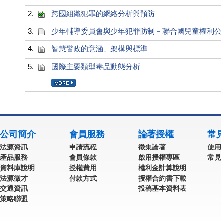
2.
跨國組織犯罪的網絡分析與預防
3.
少年輔導委員會與少年犯罪防制－聯合國兒童權利
4.
智慧警政的意涵、架構與標準
5.
國際主要類型毒品動態分析
公司簡介
會員服務
論著授權
常
法源資訊
申請流程
徵集論著
使用
產品服務
會員條款
啟用授權專區
常見
資料庫說明
授權費用
權利金計算說明
法源徵才
付款方式
授權合約書下載
交通資訊
投稿基本資料表
策略聯盟