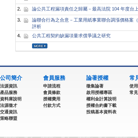
2.
論公共工程漏項責任之歸屬－最高法院 104 年度台上字
3.
論聯合行為之合意－工業用紙事業聯合調漲價格案（最高
評析
4.
公共工程契約缺漏項量求償爭議之研究
公司簡介
會員服務
論著授權
常
法源資訊
申請流程
徵集論著
使用
產品服務
會員條款
啟用授權專區
常見
資料庫說明
授權費用
權利金計算說明
法源徵才
付款方式
授權合約書下載
交通資訊
投稿基本資料表
策略聯盟