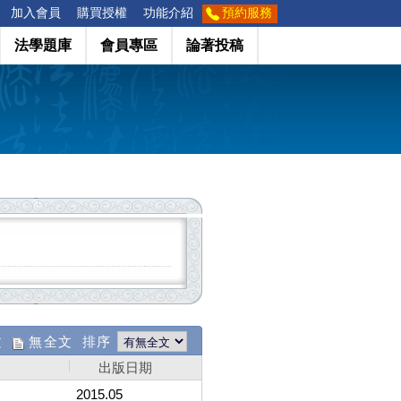
加入會員
購買授權
功能介紹
預約服務
法學題庫
會員專區
論著投稿
文
無全文 排序
出版日期
2015.05