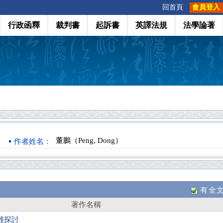
:::
回首頁
會員登入
行政函釋
裁判書
起訴書
英譯法規
法學論著
董鵬（Peng, Dong）
作者姓名：
有全
著作名稱
難探討