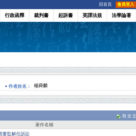
:::
回首頁
會員登入
行政函釋
裁判書
起訴書
英譯法規
法學論著
楊舜麟
作者姓名：
有全
著作名稱
用董監解任訴訟