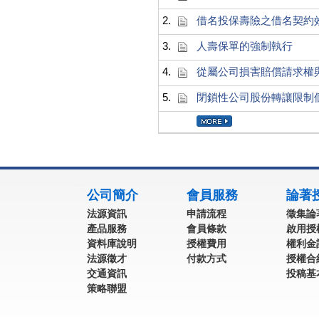
2.
借名投保壽險之借名契約
3.
人壽保單的強制執行
4.
從屬公司損害賠償請求權與民
5.
閉鎖性公司股份轉讓限制
:::
公司簡介
會員服務
論著
法源資訊
申請流程
徵集論
產品服務
會員條款
啟用授
資料庫說明
授權費用
權利金
法源徵才
付款方式
授權合
交通資訊
投稿基
策略聯盟