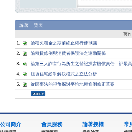
論著一覽表
著
1.
論積欠租金之期前終止權行使爭議
2.
論租賃條例與消費者保護法之連動關係
3.
論第三人詐害行為所生之登記損害賠償責任－評最高法院 
4.
租賃住宅紛爭解決模式之立法分析
5.
從民事法的視角探討平均地權條例修正草案
公司簡介
會員服務
論著授權
常