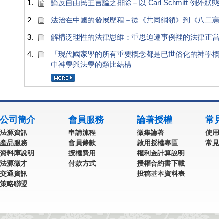
1.
論反自由民主言論之排除－以 Carl Schmitt 例外
2.
法治在中國的發展歷程－從《共同綱領》到《八二憲法》（
3.
解構泛理性的法律思維：重思迫遷事例裡的法律正
4.
「現代國家學的所有重要概念都是已世俗化的神學概念」：論
中神學與法學的類比結構
公司簡介
會員服務
論著授權
常
法源資訊
申請流程
徵集論著
使用
產品服務
會員條款
啟用授權專區
常見
資料庫說明
授權費用
權利金計算說明
法源徵才
付款方式
授權合約書下載
交通資訊
投稿基本資料表
策略聯盟