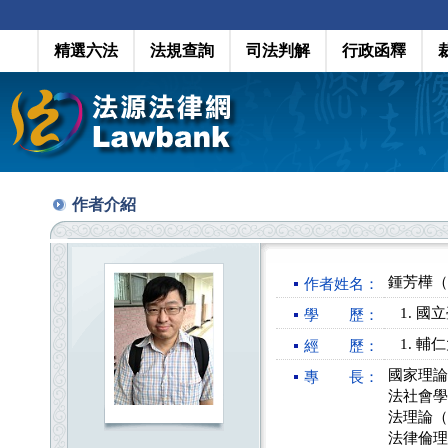
精選六法
法規查詢
司法判解
行政函釋
作者介紹
鍾芳樺（C
作者姓名：
國立
學 歷：
輔仁
經 歷：
國家理論
專 長：
法社會學
法理論（
法律倫理