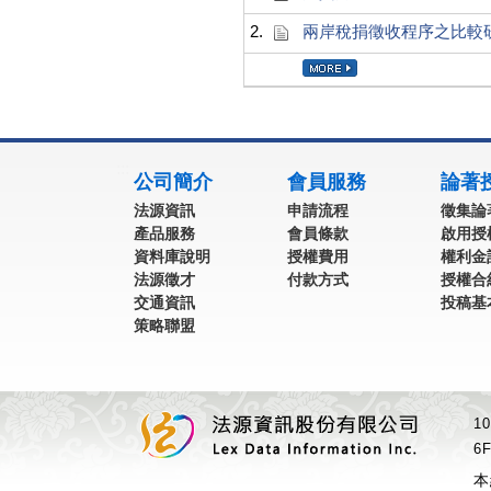
2.
兩岸稅捐徵收程序之比較
:::
公司簡介
會員服務
論著
法源資訊
申請流程
徵集論
產品服務
會員條款
啟用授
資料庫說明
授權費用
權利金
法源徵才
付款方式
授權合
交通資訊
投稿基
策略聯盟
1
6F
本