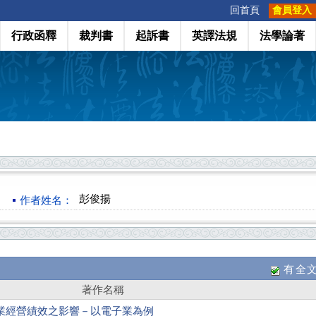
:::
回首頁
會員登入
行政函釋
裁判書
起訴書
英譯法規
法學論著
彭俊揚
作者姓名：
有全
著作名稱
業經營績效之影響－以電子業為例