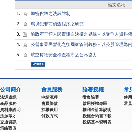
論文名稱
1.
加密貨幣之洗錢防制
2.
環境犯罪前偵查程序之研究
3.
論政府干預人民資訊自決權之界線－以受刑人資料
4.
公營事業民營化之後國家管制義務－以公股管理為
5.
航空貨物安全檢查程序之公私協力
公司簡介
會員服務
論著授權
常
法源資訊
申請流程
徵集論著
使用
產品服務
會員條款
啟用授權專區
常見
資料庫說明
授權費用
權利金計算說明
法源徵才
付款方式
授權合約書下載
交通資訊
投稿基本資料表
策略聯盟