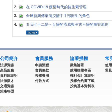
2.
在 COVID-19 疫情時代的抗生素管理
3.
全球新興傳染病疫情中手部衛生的角色
4.
看我七十二變－百變的流感與亙古不變的感管原則
公司簡介
會員服務
論著授權
常
法源資訊
申請流程
徵集論著
使用
產品服務
會員條款
啟用授權專區
常見
資料庫說明
授權費用
權利金計算說明
法源徵才
付款方式
授權合約書下載
交通資訊
投稿基本資料表
策略聯盟