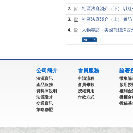
2.
社區法庭淺介（下） 以紅勾社區司法
3.
社區法庭淺介（上） 參訪 
4.
人物專訪－美國前紐澤西州檢察長
:::
公司簡介
會員服務
論著
法源資訊
申請流程
徵集論
產品服務
會員條款
啟用授
資料庫說明
授權費用
權利金
法源徵才
付款方式
授權合
交通資訊
投稿基
策略聯盟