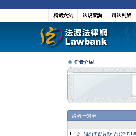
精選六法
法規查詢
司法判解
作者介紹
論著一覽表
1.
紐約學習剪影~寫於2011