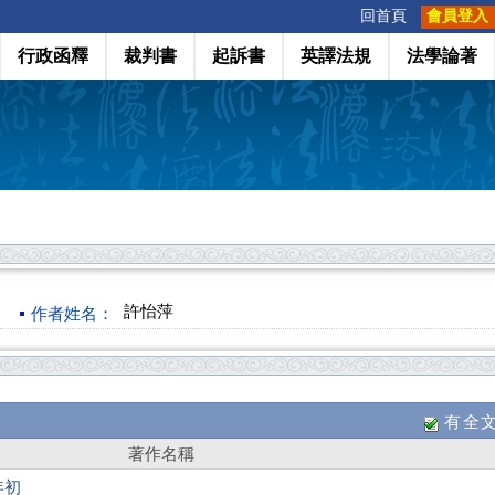
:::
回首頁
會員登入
行政函釋
裁判書
起訴書
英譯法規
法學論著
許怡萍
作者姓名：
有全
著作名稱
年初