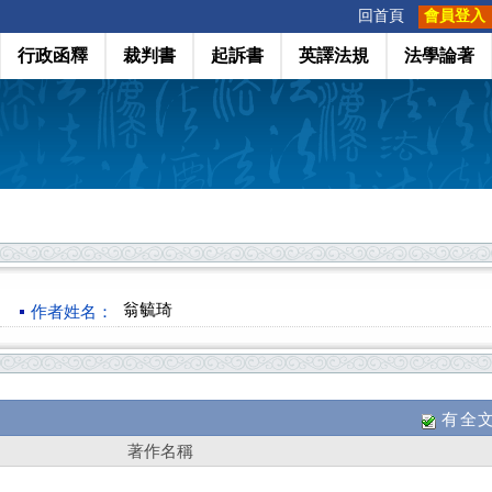
:::
回首頁
會員登入
行政函釋
裁判書
起訴書
英譯法規
法學論著
翁毓琦
作者姓名：
有全
著作名稱