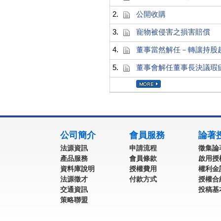
2.
公開收購
3.
寵物被侵害之損害賠償
4.
董事當然解任－轉讓持股
5.
董事會解任董事長決議瑕
:::
公司簡介
會員服務
論著
法源資訊
申請流程
徵集論
產品服務
會員條款
啟用授
資料庫說明
授權費用
權利金
法源徵才
付款方式
授權合
交通資訊
投稿基
策略聯盟