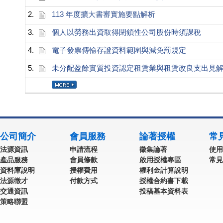
2.
113 年度擴大書審實施要點解析
3.
個人以勞務出資取得閉鎖性公司股份時須課稅
4.
電子發票傳輸存證資料範圍與減免罰規定
5.
未分配盈餘實質投資認定租賃業與租賃改良支出見
公司簡介
會員服務
論著授權
常
法源資訊
申請流程
徵集論著
使用
產品服務
會員條款
啟用授權專區
常見
資料庫說明
授權費用
權利金計算說明
法源徵才
付款方式
授權合約書下載
交通資訊
投稿基本資料表
策略聯盟