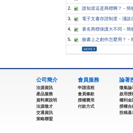
2.
誰知道這是商標啊？－簡析日
3.
電子文書存證制度－淺談
4.
著名商標保護大不同－簡析最高
5.
臉書上之創作怎麼用？－簡析
:::
公司簡介
會員服務
論著
法源資訊
申請流程
徵集論
產品服務
會員條款
啟用授
資料庫說明
授權費用
權利金
法源徵才
付款方式
授權合
交通資訊
投稿基
策略聯盟