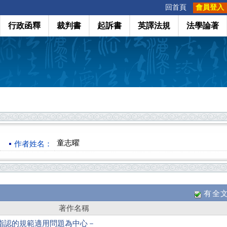
:::
回首頁
會員登入
行政函釋
裁判書
起訴書
英譯法規
法學論著
童志曜
作者姓名：
有全
著作名稱
指認的規範適用問題為中心－