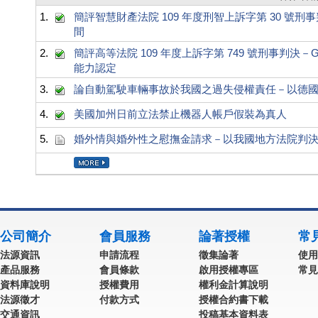
1.
簡評智慧財產法院 109 年度刑智上訴字第 30 
間
2.
簡評高等法院 109 年度上訴字第 749 號刑事判
能力認定
3.
論自動駕駛車輛事故於我國之過失侵權責任－以德國道路
4.
美國加州日前立法禁止機器人帳戶假裝為真人
5.
婚外情與婚外性之慰撫金請求－以我國地方法院判
公司簡介
會員服務
論著授權
常
法源資訊
申請流程
徵集論著
使用
產品服務
會員條款
啟用授權專區
常見
資料庫說明
授權費用
權利金計算說明
法源徵才
付款方式
授權合約書下載
交通資訊
投稿基本資料表