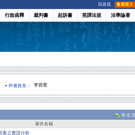
:::
回首頁
會員登入
行政函釋
裁判書
起訴書
英譯法規
法學論著
李容萱
作者姓名：
有全
著作名稱
因素之實證分析