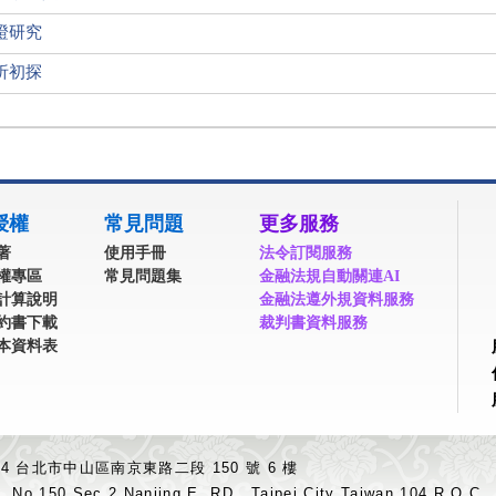
證研究
析初探
授權
常見問題
更多服務
著
使用手冊
法令訂閱服務
權專區
常見問題集
金融法規自動關連AI
計算說明
金融法遵外規資料服務
約書下載
裁判書資料服務
本資料表
04 台北市中山區南京東路二段 150 號 6 樓
.,No.150,Sec.2,Nanjing E. RD., Taipei City Taiwan 104,R.O.C.