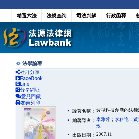
精選六法
法規查詢
司法判解
行政函釋
法學論著
社群分享
FaceBook
Line
分享網址
意見回饋
友善列印
透視科技創新的法律
論著名稱：
李雅萍
；
李科逸
；
黃
編著譯者：
玫
2007.11
出版日期：