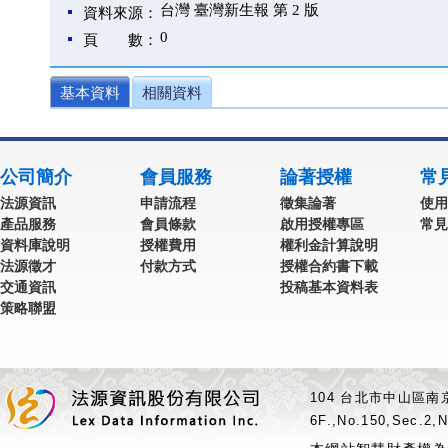
台灣 臺灣新生報 第 2 版
資料來源：
0
頁 數：
基本資料
相關資料
公司簡介
會員服務
論著授權
常
法源資訊
申請流程
徵集論著
使用
產品服務
會員條款
啟用授權專區
常見
資料庫說明
授權費用
權利金計算說明
法源徵才
付款方式
授權合約書下載
交通資訊
投稿基本資料表
策略聯盟
104 台北市中山區南京
6F.,No.150,Sec.2,N