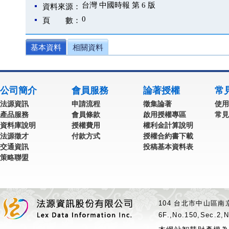
台灣 中國時報 第 6 版
資料來源：
0
頁 數：
基本資料
相關資料
公司簡介
會員服務
論著授權
常
法源資訊
申請流程
徵集論著
使用
產品服務
會員條款
啟用授權專區
常見
資料庫說明
授權費用
權利金計算說明
法源徵才
付款方式
授權合約書下載
交通資訊
投稿基本資料表
策略聯盟
104 台北市中山區南京
6F.,No.150,Sec.2,N