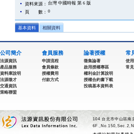
台灣 中國時報 第 6 版
資料來源：
0
頁 數：
基本資料
相關資料
公司簡介
會員服務
論著授權
常
法源資訊
申請流程
徵集論著
使用
產品服務
會員條款
啟用授權專區
常見
資料庫說明
授權費用
權利金計算說明
法源徵才
付款方式
授權合約書下載
交通資訊
投稿基本資料表
策略聯盟
104 台北市中山區南京
6F.,No.150,Sec.2,N