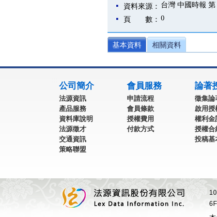
台灣 中國時報 第 
資料來源：
0
頁 數：
基本資料
相關資料
:::
公司簡介
會員服務
論著
法源資訊
申請流程
徵集論
產品服務
會員條款
啟用授
資料庫說明
授權費用
權利金
法源徵才
付款方式
授權合
交通資訊
投稿基
策略聯盟
1
6F