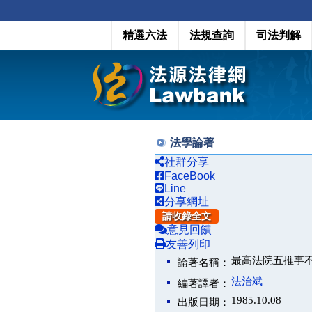
精選六法
法規查詢
司法判解
法學論著
社群分享
FaceBook
Line
分享網址
請收錄全文
意見回饋
友善列印
最高法院五推事
論著名稱：
法治斌
編著譯者：
1985.10.08
出版日期：