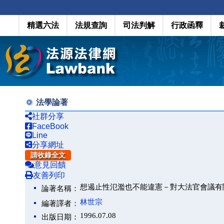
精選六法
法規查詢
司法判解
行政函釋
法學論著
社群分享
FaceBook
Line
分享網址
請收錄全文
意見回饋
友善列印
想遏止性氾濫也不能違憲－對大法官會議有
論著名稱：
林世宗
編著譯者：
1996.07.08
出版日期：