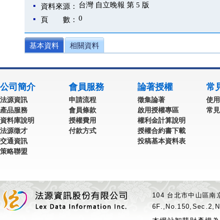
台灣 自立晚報 第 5 版
資料來源：
0
頁 數：
基本資料
相關資料
公司簡介
會員服務
論著授權
常
法源資訊
申請流程
徵集論著
使用
產品服務
會員條款
啟用授權專區
常見
資料庫說明
授權費用
權利金計算說明
法源徵才
付款方式
授權合約書下載
交通資訊
投稿基本資料表
策略聯盟
104 台北市中山區南京
6F.,No.150,Sec.2,N