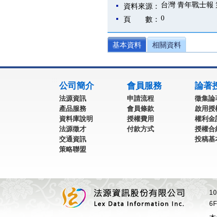
台灣 青年戰士報 第
資料來源：
0
頁 數：
基本資料
相關資料
:::
公司簡介
會員服務
論著
法源資訊
申請流程
徵集論
產品服務
會員條款
啟用授
資料庫說明
授權費用
權利金
法源徵才
付款方式
授權合
交通資訊
投稿基
策略聯盟
1
6F