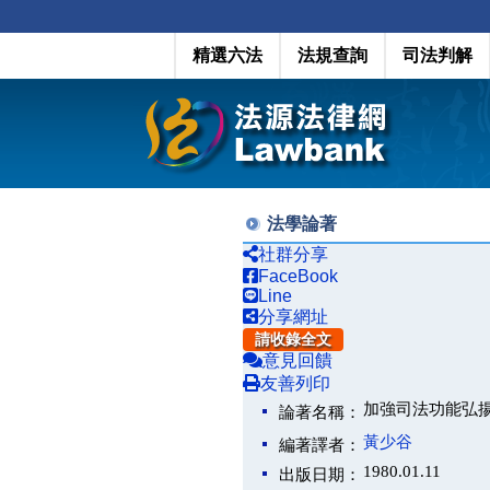
精選六法
法規查詢
司法判解
法學論著
社群分享
FaceBook
Line
分享網址
請收錄全文
意見回饋
友善列印
加強司法功能弘
論著名稱：
黃少谷
編著譯者：
1980.01.11
出版日期：