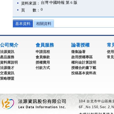
台灣 中國時報 第 6 版
資料來源：
0
頁 數：
基本資料
相關資料
公司簡介
會員服務
論著授權
常
法源資訊
申請流程
徵集論著
使用
產品服務
會員條款
啟用授權專區
常見
資料庫說明
授權費用
權利金計算說明
法源徵才
付款方式
授權合約書下載
交通資訊
投稿基本資料表
策略聯盟
104 台北市中山區南京
6F.,No.150,Sec.2,N