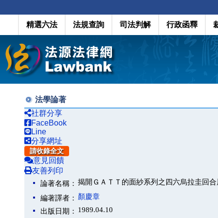
精選六法
法規查詢
司法判解
行政函釋
法學論著
社群分享
FaceBook
Line
分享網址
請收錄全文
意見回饋
友善列印
揭開ＧＡＴＴ的面紗系列之四六烏拉圭回合
論著名稱：
顏慶章
編著譯者：
1989.04.10
出版日期：