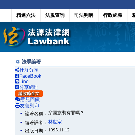
精選六法
法規查詢
司法判解
行政函釋
法學論著
社群分享
FaceBook
Line
分享網址
請收錄全文
意見回饋
友善列印
穿國旗裝有罪嗎？
論著名稱：
林世宗
編著譯者：
1995.11.12
出版日期：