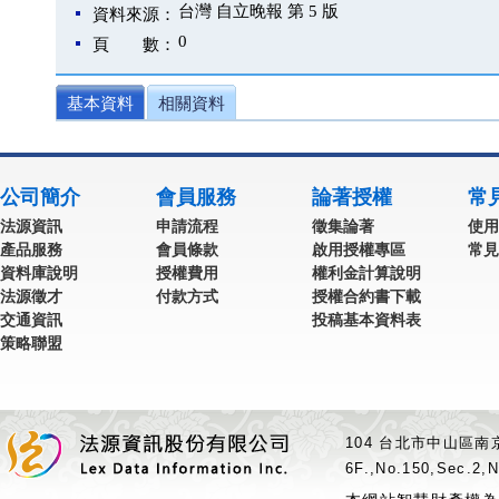
台灣 自立晚報 第 5 版
資料來源：
0
頁 數：
基本資料
相關資料
公司簡介
會員服務
論著授權
常
法源資訊
申請流程
徵集論著
使用
產品服務
會員條款
啟用授權專區
常見
資料庫說明
授權費用
權利金計算說明
法源徵才
付款方式
授權合約書下載
交通資訊
投稿基本資料表
策略聯盟
104 台北市中山區南京
6F.,No.150,Sec.2,N